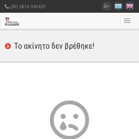
(30) 2810 342425
Toggl
navig
Το ακίνητο δεν βρέθηκε!