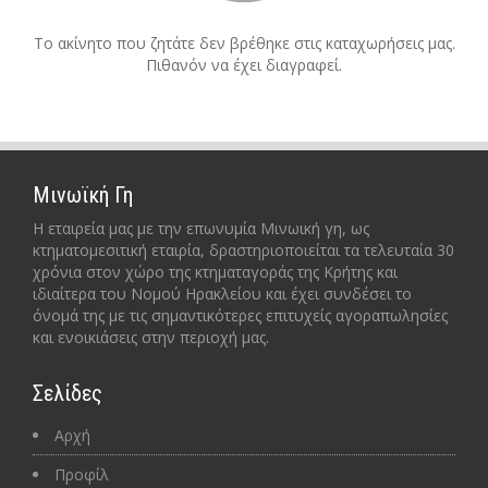
Το ακίνητο που ζητάτε δεν βρέθηκε στις καταχωρήσεις μας.
Πιθανόν να έχει διαγραφεί.
Μινωϊκή Γη
Η εταιρεία μας με την επωνυμία Μινωική γη, ως
κτηματομεσιτική εταιρία, δραστηριοποιείται τα τελευταία 30
χρόνια στον χώρο της κτηματαγοράς της Κρήτης και
ιδιαίτερα του Νομού Ηρακλείου και έχει συνδέσει το
όνομά της με τις σημαντικότερες επιτυχείς αγοραπωλησίες
και ενοικιάσεις στην περιοχή μας.
Σελίδες
Αρχή
Προφίλ