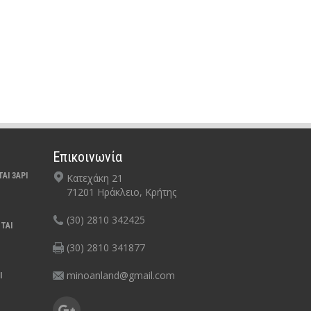
Επικοινωνία
ΑΙ 3ΑΡΙ
Κατεχάκη 21
71201 Ηράκλειο, Κρήτης
(30) 2810 342425
ΤΑΙ
(30) 2810 341877
minoanland@gmail.com
Ι