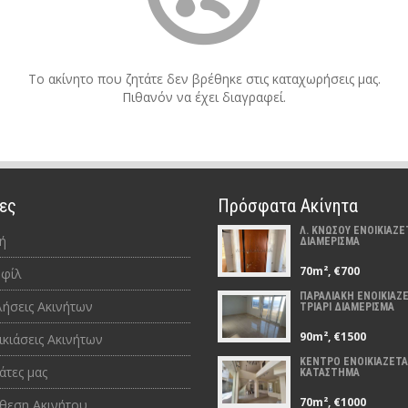
Το ακίνητο που ζητάτε δεν βρέθηκε στις καταχωρήσεις μας.
Πιθανόν να έχει διαγραφεί.
ες
Πρόσφατα Ακίνητα
Λ. ΚΝΩΣΟΥ ΕΝΟΙΚΙΑΖΕΤ
ή
ΔΙΑΜΕΡΙΣΜΑ
70m², €700
φίλ
ΠΑΡΑΛΙΑΚΗ ΕΝΟΙΚΙΑΖΕ
ήσεις Ακινήτων
ΤΡΙΑΡΙ ΔΙΑΜΕΡΙΣΜΑ
90m², €1500
ικιάσεις Ακινήτων
ΚΕΝΤΡΟ ΕΝΟΙΚΙΑΖΕΤΑ
άτες μας
ΚΑΤΑΣΤΗΜΑ
70m², €1000
θεση Ακινήτου