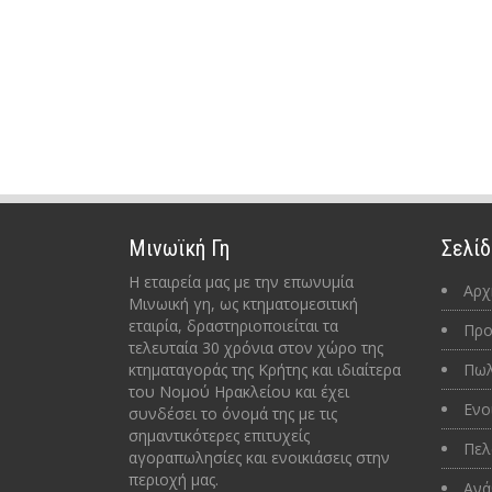
Μινωϊκή Γη
Σελίδ
Η εταιρεία μας με την επωνυμία
Αρχ
Μινωική γη, ως κτηματομεσιτική
εταιρία, δραστηριοποιείται τα
Προ
τελευταία 30 χρόνια στον χώρο της
κτηματαγοράς της Κρήτης και ιδιαίτερα
Πωλ
του Νομού Ηρακλείου και έχει
Ενο
συνδέσει το όνομά της με τις
σημαντικότερες επιτυχείς
Πελ
αγοραπωλησίες και ενοικιάσεις στην
περιοχή μας.
Ανά