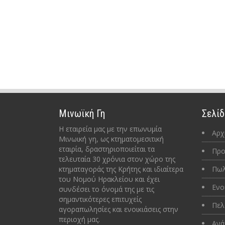
Μινωϊκή Γη
Σελίδ
Η εταιρεία μας με την επωνυμία
Αρχ
Μινωική γη, ως κτηματομεσιτική
εταιρία, δραστηριοποιείται τα
Προ
τελευταία 30 χρόνια στον χώρο της
κτηματαγοράς της Κρήτης και ιδιαίτερα
Πωλ
του Νομού Ηρακλείου και έχει
Ενο
συνδέσει το όνομά της με τις
σημαντικότερες επιτυχείς
Πελ
αγοραπωλησίες και ενοικιάσεις στην
περιοχή μας.
Ανά