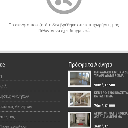
Το ακίνητο που ζητάτε δεν βρέθηκε στις καταχωρήσεις μας.
Πιθανόν να έχει διαγραφεί.
ες
Πρόσφατα Ακίνητα
ΠΑΡΑΛΙΑΚΗ ΕΝΟΙΚΙΑΖΕ
ή
ΤΡΙΑΡΙ ΔΙΑΜΕΡΙΣΜΑ
90m², €1500
φίλ
ΚΕΝΤΡΟ ΕΝΟΙΚΙΑΖΕΤΑ
ήσεις Ακινήτων
ΚΑΤΑΣΤΗΜΑ
70m², €1000
ικιάσεις Ακινήτων
ΑΓΙΟΣ ΜΗΝΑΣ ΕΝΟΙΚΙΑ
άτες μας
ΔΥΑΡΙ ΔΙΑΜΕΡΙΣΜΑ
36m², €1
θεση Ακινήτου