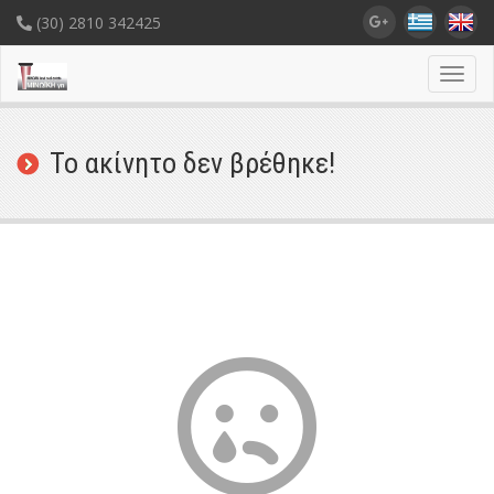
(30) 2810 342425
Toggl
navig
Το ακίνητο δεν βρέθηκε!