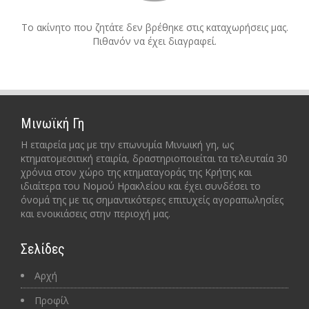
Το ακίνητο που ζητάτε δεν βρέθηκε στις καταχωρήσεις μας.
Πιθανόν να έχει διαγραφεί.
Μινωϊκή Γη
Η εταιρεία μας με την επωνυμία Μινωική γη, ως
κτηματομεσιτική εταιρία, δραστηριοποιείται τα τελευταία 30
χρόνια στον χώρο της κτηματαγοράς της Κρήτης και
ιδιαίτερα του Νομού Ηρακλείου και έχει συνδέσει το
όνομά της με τις σημαντικότερες επιτυχείς αγοραπωλησίες
και ενοικιάσεις στην περιοχή μας.
Σελίδες
Αρχή
Προφίλ