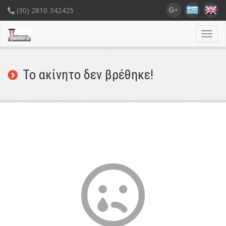
(30) 2810 342425
Toggl
navig
Το ακίνητο δεν βρέθηκε!