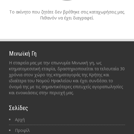
Το ακίνητο που ζητάτε δεν βρέθηκε στις καταχωρήσεις μας.
Πιθανόν να έχει διαγραφεί.
Μινωϊκή Γη
Η εταιρεία μας με την επωνυμία Μινωική γη, ως
κτηματομεσιτική εταιρία, δραστηριοποιείται τα τελευταία 30
χρόνια στον χώρο της κτηματαγοράς της Κρήτης και
ιδιαίτερα του Νομού Ηρακλείου και έχει συνδέσει το
όνομά της με τις σημαντικότερες επιτυχείς αγοραπωλησίες
και ενοικιάσεις στην περιοχή μας.
Σελίδες
Αρχή
Προφίλ