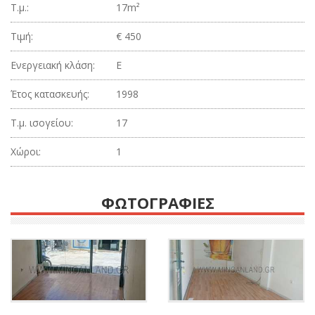
Τ.μ.:
17m²
Τιμή:
€ 450
Ενεργειακή κλάση:
Ε
Έτος κατασκευής:
1998
Τ.μ. ισογείου:
17
Χώροι:
1
ΦΩΤΟΓΡΑΦΙΕΣ