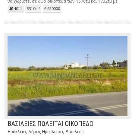
να χωριστεί σε δύο οικόπεδα των 1576τμ και 1732τμ με
δυνατότητα ανέγερσης 400τμ έκαστο.211€/τμ.
4011
3310m²
€ 650000
ΒΑΣΙΛΕΙΕΣ ΠΩΛΕΙΤΑΙ ΟΙΚΟΠΕΔΟ
Ηράκλειο, Δήμος Ηρακλείου, Βασιλειές