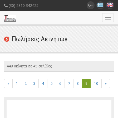
(30) 2810 342425
Toggl
navig
Πωλήσεις Ακινήτων
448 ακίνητα σε 45 σελίδες
«
1
2
3
4
5
6
7
8
9
10
»