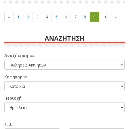
«
1
2
3
4
5
6
7
8
9
10
»
ΑΝΑΖΗΤΗΣΗ
Αναζήτηση σε
Κατηγορία
Περιοχή
Τ.μ.