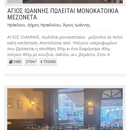
ΑΓΙΟΣ ΙΩΑΝΝΗΣ ΠΩΛΕΙΤΑΙ ΜΟΝΟΚΑΤΟΙΚΙΑ
ΜΕΖΟΝΕΤΑ
Ηράκλειο, Δήμος Ηρακλείου, Άγιος Ιωάννης
ΑΓΙΟΣ ΙΩΑΝΝΗΣ, πωλείται μονοκατοικία - μεζονέτα σε πολύ
καλή κατάσταση .Αποτελείται από: Υπόγειο υπερυψωμένο
που βρίσκεται η αποθήκη 30τμ κι ένα διαμέρισμα 40τμ.
Ισόγειο 80τμ με κουζίνα, σαλόνι, w.c.,βεράντα. Στον Α΄
όροφο 80τμ, υπάρχουν τρία υπνοδωμάτια , το ένα με
3985
270m²
€ 750000
βεστιάριο και w.c. 1 μπάνιο και μπαλκόνι. Στην απόληξη
υπάρχει χώρος 40τμ με χρήση υπνοδωματίου ή γραφείου.
Διαθέτει αντλία θερότητας, ηλιακό, τζάκι, και εξωτερικό
χώρο όμορφα διαμορφωμένο με φυτά και δέντρα.