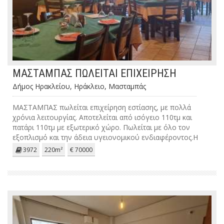
ΜΑΣΤΑΜΠΑΣ ΠΩΛΕΙΤΑΙ ΕΠΙΧΕΙΡΗΣΗ
Δήμος Ηρακλείου, Ηράκλειο, Μασταμπάς
ΜΑΣΤΑΜΠΑΣ πωλείται επιχείρηση εστίασης, με πολλά
χρόνια λειτουργίας. Αποτελείται από ισόγειο 110τμ και
πατάρι 110τμ με εξωτερικό χώρο. Πωλείται με όλο τον
εξοπλισμό και την άδεια υγειονομικού ενδιαφέροντος.Η
τιμή είναι συζητήσιμη.
3972
220m²
€ 70000