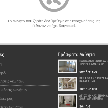
Το ακίνητο που ζητάτε δεν βρέθηκε στις καταχωρήσεις μας.
Πιθανόν να έχει διαγραφεί.
ες
Πρόσφατα Ακίνητα
ΠΑΡΑΛΙΑΚΗ ΕΝΟΙΚΙΑΖΕ
ή
ΤΡΙΑΡΙ ΔΙΑΜΕΡΙΣΜΑ
90m², €1500
φίλ
ΚΕΝΤΡΟ ΕΝΟΙΚΙΑΖΕΤΑ
ήσεις Ακινήτων
ΚΑΤΑΣΤΗΜΑ
70m², €1000
ικιάσεις Ακινήτων
ΑΓΙΟΣ ΜΗΝΑΣ ΕΝΟΙΚΙΑ
άτες μας
ΔΥΑΡΙ ΔΙΑΜΕΡΙΣΜΑ
36m², €1
θεση Ακινήτου