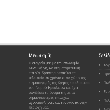
Μινωϊκή Γη
Σελίδ
Η εταιρεία μας με την επωνυμία
Αρχ
Μινωική γη, ως κτηματομεσιτική
εταιρία, δραστηριοποιείται τα
Προ
τελευταία 30 χρόνια στον χώρο της
κτηματαγοράς της Κρήτης και ιδιαίτερα
Πωλ
του Νομού Ηρακλείου και έχει
Ενο
συνδέσει το όνομά της με τις
σημαντικότερες επιτυχείς
Πελ
αγοραπωλησίες και ενοικιάσεις στην
περιοχή μας.
Ανά