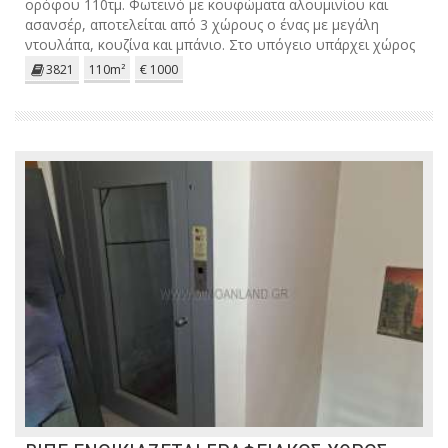
ορόφου 110τμ. Φωτεινό με κουφώματα αλουμινίου και
ασανσέρ, αποτελείται από 3 χώρους ο ένας με μεγάλη
ντουλάπα, κουζίνα και μπάνιο. Στο υπόγειο υπάρχει χώρος
40τμ με δικό του w.c. κατάλληλο για εκμετάλλευση, κατόπιν
3821
110m²
€ 1000
ανακαίνισης.