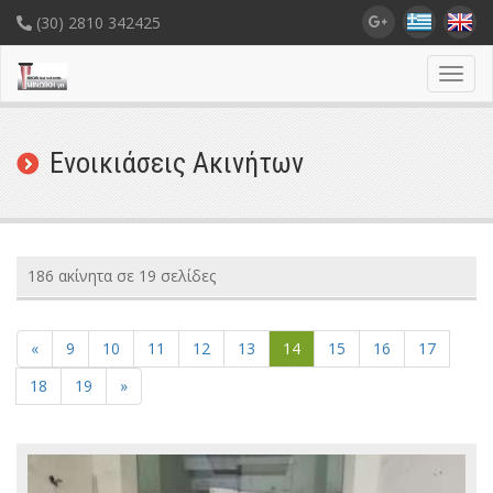
(30) 2810 342425
Toggl
navig
Ενοικιάσεις Ακινήτων
186 ακίνητα σε 19 σελίδες
«
9
10
11
12
13
14
15
16
17
18
19
»