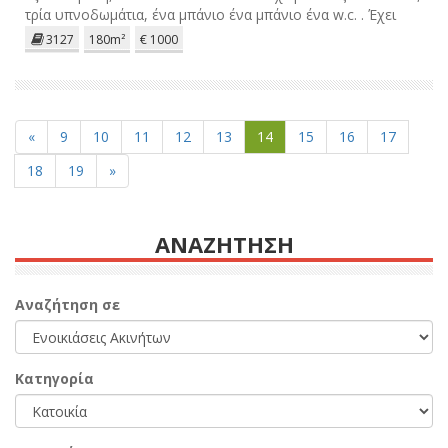
τρία υπνοδωμάτια, ένα μπάνιο ένα μπάνιο ένα w.c. . Έχει
κλιματισμό , δωρεάν Wi-Fi, αυλές, bbq, φούρνο, και κήπο.
3127
180m²
€ 1000
ΠΕΑ Γ
«
9
10
11
12
13
14
15
16
17
18
19
»
ΑΝΑΖΗΤΗΣΗ
Αναζήτηση σε
Κατηγορία