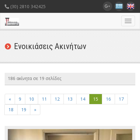
(30) 2810 342425
Toggl
navig
Ενοικιάσεις Ακινήτων
186 ακίνητα σε 19 σελίδες
«
9
10
11
12
13
14
15
16
17
18
19
»