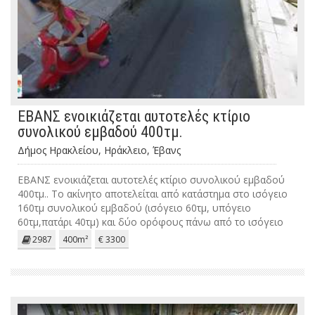
ΕΒΑΝΣ ενοικιάζεται αυτοτελές κτίριο
συνολικού εμβαδού 400τμ.
Δήμος Ηρακλείου, Ηράκλειο, Έβανς
ΕΒΑΝΣ ενοικιάζεται αυτοτελές κτίριο συνολικού εμβαδού
400τμ.. Το ακίνητο αποτελείται από κατάστημα στο ισόγειο
160τμ συνολικού εμβαδού (ισόγειο 60τμ, υπόγειο
60τμ,πατάρι 40τμ) και δύο ορόφους πάνω από το ισόγειο
120τμ έκαστος. .Διατίθεται και χωριστά . Κατάστημα 1800€
2987
400m²
€ 3300
και 2000€ οι δύο όροφοι. ΠΕΑ. Ζ